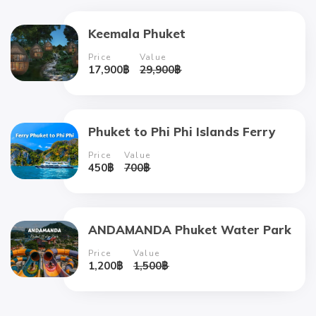
Keemala Phuket
Price
Value
17,900
฿
29,900
฿
Phuket to Phi Phi Islands Ferry
Price
Value
450
฿
700
฿
ANDAMANDA Phuket Water Park
Price
Value
1,200
฿
1,500
฿