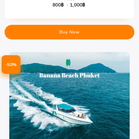
800
฿
-
1,000
฿
Buy Now
-50%