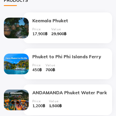
PRODUCTS
Keemala Phuket
Price
Value
17,900
฿
29,900
฿
Phuket to Phi Phi Islands Ferry
Price
Value
450
฿
700
฿
ANDAMANDA Phuket Water Park
Price
Value
1,200
฿
1,500
฿