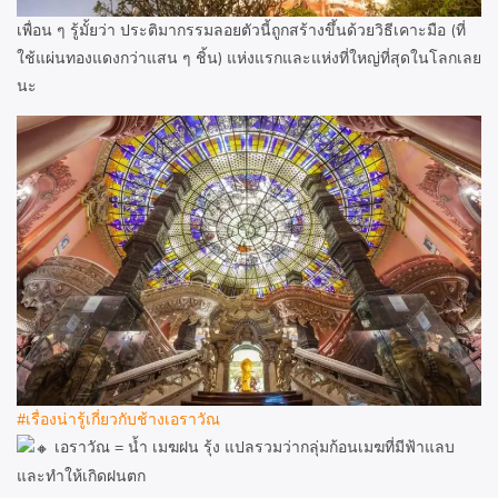
เพื่อน ๆ รู้มั้ยว่า ประติมากรรมลอยตัวนี้ถูกสร้างขึ้นด้วยวิธีเคาะมือ (ที่
ใช้แผ่นทองแดงกว่าแสน ๆ ชิ้น) แห่งแรกและแห่งที่ใหญ่ที่สุดในโลกเลย
นะ
#เรื่องน่ารู้เกี่ยวกับช้างเอราวัณ
เอราวัณ = น้ำ เมฆฝน รุ้ง แปลรวมว่ากลุ่มก้อนเมฆที่มีฟ้าแลบ
และทำให้เกิดฝนตก