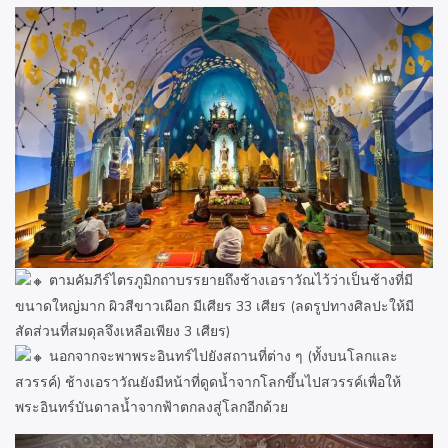
ตามคัมภีร์ไตรภูมิกถาบรรยายถึงช้างเอราวัณไว้ว่าเป็นช้างที่มี
ขนาดใหญ่มาก ผิวสีขาวเผือก มีเศียร 33 เศียร (ลดรูปทางศิลปะให้มี
สัดส่วนที่สมดุลจึงเหลือเพียง 3 เศียร)
นอกจากจะพาพระอินทร์ไปยังสถานที่ต่าง ๆ (ทั้งบนโลกและ
สวรรค์) ช้างเอราวัณยังมีหน้าที่ดูดน้ำจากโลกขึ้นไปสวรรค์เพื่อให้
พระอินทร์บันดาลน้ำจากฟ้าตกลงสู่โลกอีกด้วย