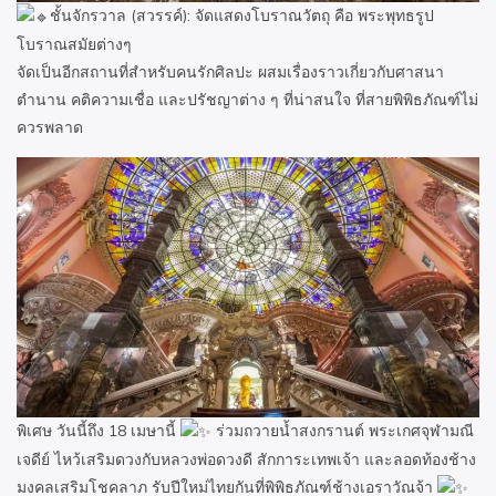
ชั้นจักรวาล (สวรรค์): จัดแสดงโบราณวัตถุ คือ พระพุทธรูป
โบราณสมัยต่างๆ
จัดเป็นอีกสถานที่สำหรับคนรักศิลปะ ผสมเรื่องราวเกี่ยวกับศาสนา
ตำนาน คติความเชื่อ และปรัชญาต่าง ๆ ที่น่าสนใจ ที่สายพิพิธภัณฑ์ไม่
ควรพลาด
พิเศษ วันนี้ถึง 18 เมษานี้
ร่วมถวายน้ำสงกรานต์ พระเกศจุฬามณี
เจดีย์ ไหว้เสริมดวงกับหลวงพ่อดวงดี สักการะเทพเจ้า และลอดท้องช้าง
มงคลเสริมโชคลาภ รับปีใหม่ไทยกันที่พิพิธภัณฑ์ช้างเอราวัณจ้า