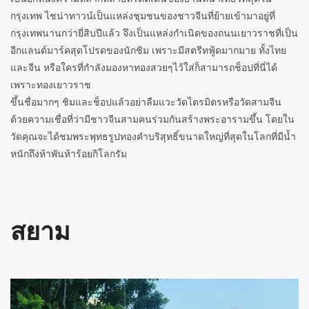
กรุงเทพ ไชน่าทาวน์เป็นแหล่งชุมชนของชาวจีนที่ย้ายเข้ามาอยู่ที่
กรุงเทพนานกว่ายี่สิบปีแล้ว จึงเป็นแหล่งกำเนิดของถนนเยาวราชที่เป็น
อีกแลนด์มาร์คสุดโปรดของนักชิม เพราะมีสตรีทฟู้ดมากมาย ทั้งไทย
และจีน หรือใครที่กำลังมองหาทองสวยๆไว้ใส่ก็สามารถช็อปที่นี่ได้
เพราะทองเยาวราช
ขึ้นชื่อมากๆ ชิมและช็อปแล้วอย่าลืมแวะวัดไตรมิตรหรือวัดสามจีน
ด้วยความเชื่อที่ว่ามีชาวจีนสามคนร่วมกันสร้างพระอารามขึ้น โดยใน
วัดคุณจะได้ชมพระพุทธรูปทองคำบริสุทธิ์ขนาดใหญ่ที่สุดในโลกที่มีน้ำ
หนักถึงห้าพันห้าร้อยกิโลกรัม
สยาม