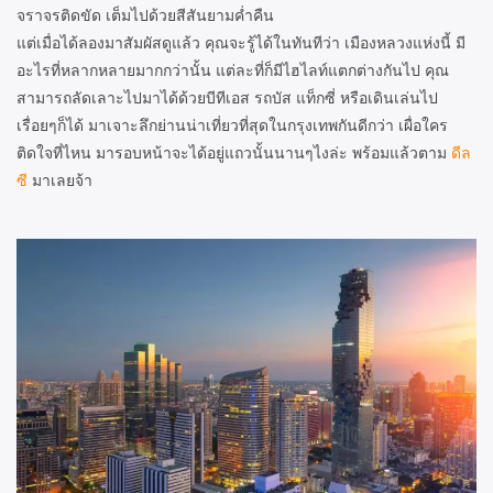
จราจรติดขัด เต็มไปด้วยสีสันยามค่ำคืน
แต่เมื่อได้ลองมาสัมผัสดูแล้ว คุณจะรู้ได้ในทันทีว่า เมืองหลวงแห่งนี้ มี
อะไรที่หลากหลายมากกว่านั้น แต่ละที่ก็มีไฮไลท์แตกต่างกันไป คุณ
สามารถลัดเลาะไปมาได้ด้วยบีทีเอส รถบัส แท็กซี่ หรือเดินเล่นไป
เรื่อยๆก็ได้ มาเจาะลึกย่านน่าเที่ยวที่สุดในกรุงเทพกันดีกว่า เผื่อใคร
ติดใจที่ไหน มารอบหน้าจะได้อยู่แถวนั้นนานๆไงล่ะ พร้อมแล้วตาม
ดีล
ซี
มาเลยจ้า