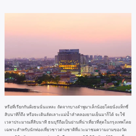
หรือที่เรียกกันฝั่งธนนั่นแหละ ถัดจากบางลำพูมาเล็กน้อยโดยนั่งแท็กซี่
สิบนาทีก็ถึง หรือจะเดินลัดเลาะแม่น้ำลำคลองยามเย็นมาก็ได้ จะใช้
เวลาประมาณสี่สิบนาที ธนบุรีถือเป็นย่านที่น่าเที่ยวที่สุดในกรุงเทพโดย
เฉพาะสำหรับนักท่องเที่ยวชาวต่างชาติที่แวะมาชมความงามของวัด