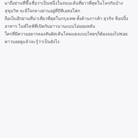
มาถึงย่านที่ขึ้นชื่อว่าเป็นหนึ่งในถนนเส้นที่ยาวที่สุดในโลกกันบ้าง
สุขุมวิท จะมีใจกลางย่านอยู่ที่บีทีเอสอโศก
ถือเป็นอีกย่านที่น่าเที่ยวที่สุดในกรุงเทพ ทั้งด้านการค้า ธุรกิจ ช็อปปิ้ง
อาหาร ไนท์ไลฟ์ที่เปิดกันยาวนานแบบไม่ยอมหลับ
ใครที่มีความอยากลองสัมผัสเส้นโคมแดงแบบไทยๆก็ต้องลองไปซอย
คาวบอยดูแล้วจะรู้ว่าเป็นยังไง