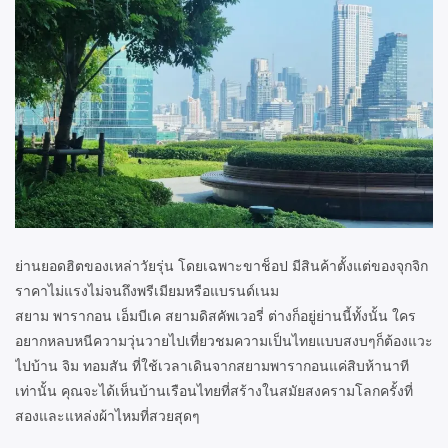
ย่านยอดฮิตของเหล่าวัยรุ่น โดยเฉพาะขาช็อป มีสินค้าตั้งแต่ของจุกจิก
ราคาไม่แรงไม่จนถึงพรีเมียมหรือแบรนด์เนม
สยาม พารากอน เอ็มบีเค สยามดิสคัพเวอรี่ ต่างก็อยู่ย่านนี้ทั้งนั้น ใคร
อยากหลบหนีความวุ่นวายไปเที่ยวชมความเป็นไทยแบบสงบๆก็ต้องแวะ
ไปบ้าน จิม ทอมสัน ที่ใช้เวลาเดินจากสยามพารากอนแค่สิบห้านาที
เท่านั้น คุณจะได้เห็นบ้านเรือนไทยที่สร้างในสมัยสงครามโลกครั้งที่
สองและแหล่งผ้าไหมที่สวยสุดๆ