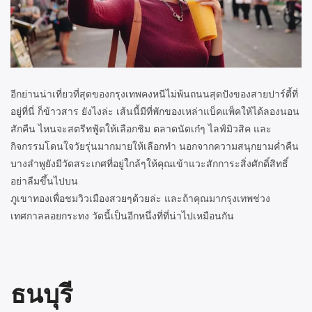
อีกย่านน่าเที่ยวที่สุดของกรุงเทพคงหนีไม่พ้นถนนสุดปังของสายปาร์ตี้ที่
อยู่ที่นี่ ก็ข้าวสาร ยังไงล่ะ เส้นนี้มีที่พักของเหล่าแบ็คแพ็คให้ได้ลองนอน
สักคืน ไหนจะสตรีทฟู้ดให้เลือกชิม ตลาดนัดเก๋ๆ ไลฟ์มิวสิค และ
กิจกรรมโดนใจวัยรุ่นมากมายให้เลือกทำ นอกจากความสนุกยามค่ำคืน
บางลำพูยังมีวัดสระเกศที่อยู่ใกล้ๆให้คุณเข้าแวะสักการะสิ่งศักดิ์สิทธิ์
อย่าลืมขึ้นไปบน
ภูเขาทองเพื่อชมวิวเมืองสวยๆด้วยล่ะ และถ้าคุณมากรุงเทพช่วง
เทศกาลลอยกระทง วัดนี้เป็นอีกหนึ่งที่ที่น่าไปเหมือนกัน
ธนบุรี