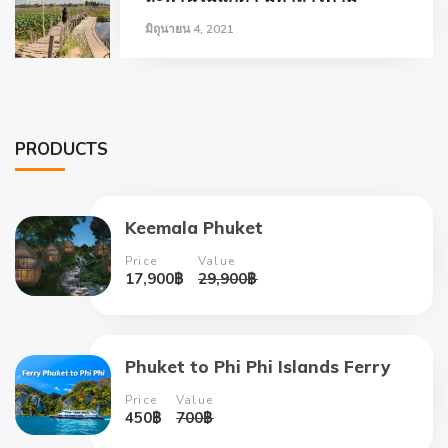
มิถุนายน 4, 2021
PRODUCTS
Keemala Phuket
Price
Value
17,900
฿
29,900
฿
Phuket to Phi Phi Islands Ferry
Price
Value
450
฿
700
฿