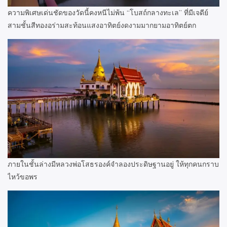
ความพิเศษเด่นชัดของวัดนี้คงหนีไม่พ้น “โบสถ์กลางทะเล” ที่มีเจดีย์
สามชั้นสีทองอร่ามสะท้อนแสงอาทิตย์งดงามมากยามอาทิตย์ตก
ภายในชั้นล่างมีหลวงพ่อโสธรองค์จำลองประดิษฐานอยู่ ให้ทุกคนกราบ
ไหว้ขอพร