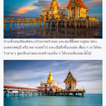
ส่วนชั้นสองมีองค์พระแก้วมรกตจำลอง และหุ่นขี้ผึ้งหลวงปู่สด (พระ
มงคลเทพมุนี หรือ สด จนทฺสโร) และเมื่อถึงชั้นบนสุด เพื่อน ๆ จะได้ชม
วิวสวย ๆ สูดกลิ่นอายทะเลเคล้าลมเย็น ๆ ได้แบบเต็มปอด