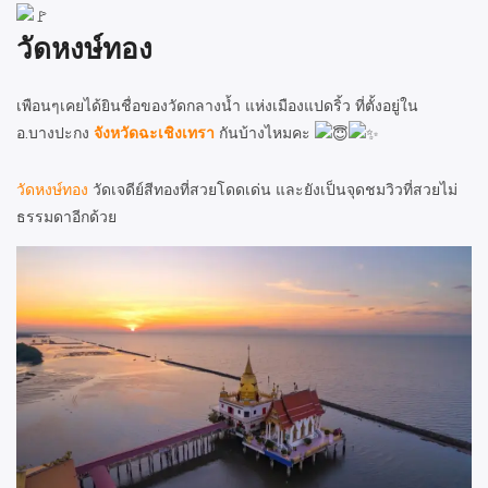
วัดหงษ์ทอง
เพือนๆเคยได้ยินชื่อของวัดกลางน้ำ แห่งเมืองแปดริ้ว ที่ตั้งอยู่ใน
อ.บางปะกง
จังหวัดฉะเชิงเทรา
กันบ้างไหมคะ
วัดหงษ์ทอง
วัดเจดีย์สีทองที่สวยโดดเด่น และยังเป็นจุดชมวิวที่สวยไม่
ธรรมดาอีกด้วย