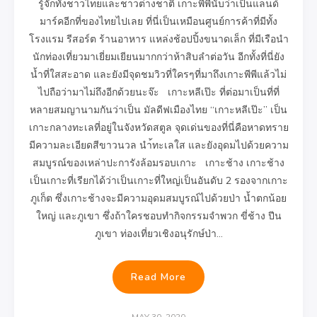
รู้จักทั้งชาวไทยและชาวต่างชาติ เกาะพีพีนับว่าเป็นแลนด์
มาร์คอีกที่ของไทยไปเลย ที่นี่เป็นเหมือนศูนย์การค้าที่มีทั้ง
โรงแรม รีสอร์ต ร้านอาหาร แหล่งช้อปปิ้งขนาดเล็ก ที่มีเรือนำ
นักท่องเที่ยวมาเยี่ยมเยียนมากกว่าห้าสิบลำต่อวัน อีกทั้งที่นี่ยัง
น้ำที่ใสสะอาด และยังมีจุดชมวิวที่ใครๆที่มาถึงเกาะพีพีแล้วไม่
ไปถือว่ามาไม่ถึงอีกด้วยนะจ๊ะ เกาะหลีเป๊ะ ที่ต่อมาเป็นที่ที่
หลายสมญานามกันว่าเป็น มัลดีฟเมืองไทย “เกาะหลีเป๊ะ” เป็น
เกาะกลางทะเลที่อยู่ในจังหวัดสตูล จุดเด่นของที่นี่คือหาดทราย
มีความละเอียดสีขาวนวล นำ้ทะเลใส และยังอุดมไปด้วยความ
สมบูรณ์ของเหล่าปะการังล้อมรอบเกาะ เกาะช้าง เกาะช้าง
เป็นเกาะที่เรียกได้ว่าเป็นเกาะที่ใหญ่เป็นอันดับ 2 รองจากเกาะ
ภูเก็ต ซึ่งเกาะช้างจะมีความอุดมสมบูรณ์ไปด้วยป่า น้ำตกน้อย
ใหญ่ และภูเขา ซึ่งถ้าใครชอบทำกิจกรรมจำพวก ขี่ช้าง ปีน
ภูเขา ท่องเที่ยวเชิงอนุรักษ์ป่า…
Read More
MAY 30, 2020