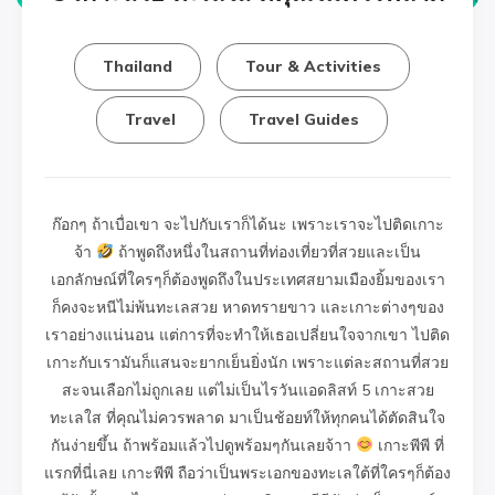
Thailand
Tour & Activities
Travel
Travel Guides
ก๊อกๆ ถ้าเบื่อเขา จะไปกับเราก็ได้นะ เพราะเราจะไปติดเกาะ
จ้า
ถ้าพูดถึงหนึ่งในสถานที่ท่องเที่ยวที่สวยและเป็น
เอกลักษณ์ที่ใครๆก็ต้องพูดถึงในประเทศสยามเมืองยิ้มของเรา
ก็คงจะหนีไม่พ้นทะเลสวย หาดทรายขาว และเกาะต่างๆของ
เราอย่างแน่นอน แต่การที่จะทำให้เธอเปลี่ยนใจจากเขา ไปติด
เกาะกับเรามันก็แสนจะยากเย็นยิ่งนัก เพราะแต่ละสถานที่สวย
สะจนเลือกไม่ถูกเลย แต่ไม่เป็นไรวันแอดลิสท์ 5 เกาะสวย
ทะเลใส ที่คุณไม่ควรพลาด มาเป็นช้อยท์ให้ทุกคนได้ตัดสินใจ
กันง่ายขึ้น ถ้าพร้อมแล้วไปดูพร้อมๆกันเลยจ้าา
เกาะพีพี ที่
แรกที่นี่เลย เกาะพีพี ถือว่าเป็นพระเอกของทะเลใต้ที่ใครๆก็ต้อง