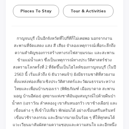
Places To Stay
Tour & Activities
กาญจนบุรี เป็นอีกจังหวัดที่ไปกี่ทีก็ไม่เคยพอ นอกจากงาน
สะพานที่จัดแสดง แสง สี เสียง จำลองเหตุการณ์เพื่อระลึกถึง
ความสำคัญของการสร้างทางรถไฟสายมรณะ และสะพาน
ข้ามแม่น้ำแคว ซึ่งเป็นเหตุการณ์ทางประวัติศาสตร์ช่วง
สงครามโลกครั้งที่ 2 ที่จัดขึ้นเป็นไฮไลท์ของกาญจนบุรี (ในปี
2563 นี้ เริ่มแล้วถึง 6 ธันวาคมจ้า) ยังมีธรรมชาติที่สวยงาม
ทั้งแหล่งท่องเที่ยวเชิงประวัติศาสตร์และวัฒนธรรมระหว่าง
ไทยและเพื่อนบ้านของเรา (พิพิธภัณฑ์ เมืองบาดาล สะพาน
มอญ บ้านอีต่อง) อุทยานแห่งชาติอันอุมสมบูรณ์ไปด้วยผืนป่า
น้ำตก (เอราวัณ ลำคลองงู เขาสันหนอกวัว เขาช้างเผือก) และ
เขื่อนต่าง ๆ ที่เข้าไปเที่ยว พักผ่อนได้ อย่างเขื่อนศรีนครินทร์
เขื่อนวชิราลงกรณ และอีกมากมายเป็นร้อย ๆ ที่ให้ทุกคนได้
แวะเวียนมาสัมผัสตามความชอบและความสนใจ และอีกหนึ่ง